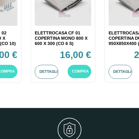
 02
ELETTROCASA CF 01
ELETTROCASA
O X
COPERTINA MONO 800 X
COPERTINA D
(CO 10)
600 X 300 (CO 6 S)
950X850X400 (
00 €
16,00 €
2
COMPRA
COMPRA
DETTAGLI
DETTAGLI