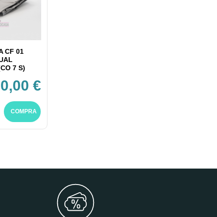
 CF 01
UAL
CO 7 S)
0,00 €
COMPRA