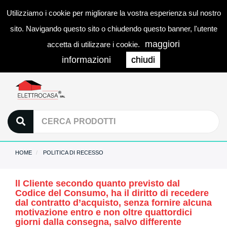
Utilizziamo i cookie per migliorare la vostra esperienza sul nostro
0
LOGIN
Togg
sito. Navigando questo sito o chiudendo questo banner, l'utente
navi
maggiori
accetta di utilizzare i cookie.
informazioni
chiudi
HOME
POLITICA DI RECESSO
ll Cliente secondo quanto previsto dal
Codice del Consumo, ha il diritto di recedere
dal contratto d’acquisto, senza fornire alcuna
motivazione entro e non oltre quattordici
giorni dalla consegna, salvo differente