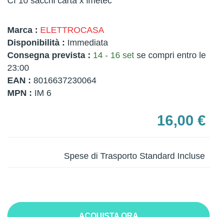
Cf 10 sacchi carta x imetec
Marca :
ELETTROCASA
Disponibilità :
Immediata
Consegna prevista :
14 - 16 set
se compri entro le
23:00
EAN :
8016637230064
MPN :
IM 6
16,00 €
Spese di Trasporto Standard Incluse
ACQUISTA ORA