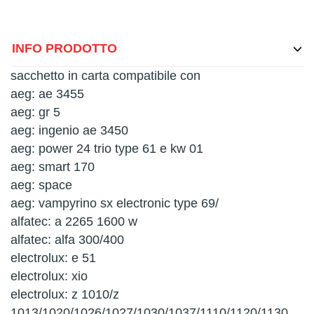
INFO PRODOTTO
sacchetto in carta compatibile con
aeg: ae 3455
aeg: gr 5
aeg: ingenio ae 3450
aeg: power 24 trio type 61 e kw 01
aeg: smart 170
aeg: space
aeg: vampyrino sx electronic type 69/
alfatec: a 2265 1600 w
alfatec: alfa 300/400
electrolux: e 51
electrolux: xio
electrolux: z 1010/z
1013/1020/1026/1027/1030/1037/1110/1120/1130