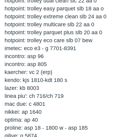
hotpoint: trolley dual clean slc 22 aa 0
hotpoint: trolley easy parquet slb 18 aa o
hotpoint: trolley extreme clean slb 24 aa 0
hotpoint: trolley multicare slb 22 aa 0
hotpoint: trolley parquet plus slb 20 aa 0
hotpoint: trolley eco care slb 07 bew
imetec: eco e3 - g 7701-8391
incontro: asp 96
incontro: asp 805
kaercher: vc 2 (erp)
kendo: kjs 1810-kdt 180 s
lazer: kb 8003
linea piu': ch 716/ch 719
mac due: c 4801
nikkei: ap 1640
optima: ap 40
proline: asp 18 - 1800 w - asp 185
qilive: q.5874