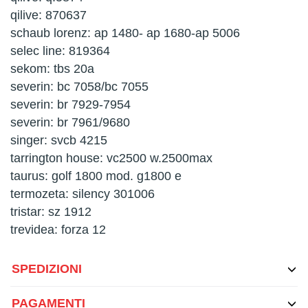
qilive: 870637
schaub lorenz: ap 1480- ap 1680-ap 5006
selec line: 819364
sekom: tbs 20a
severin: bc 7058/bc 7055
severin: br 7929-7954
severin: br 7961/9680
singer: svcb 4215
tarrington house: vc2500 w.2500max
taurus: golf 1800 mod. g1800 e
termozeta: silency 301006
tristar: sz 1912
trevidea: forza 12
SPEDIZIONI
PAGAMENTI