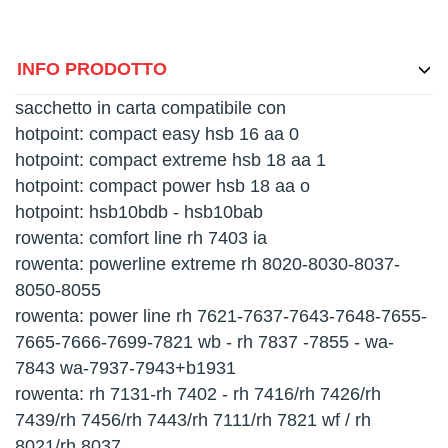
INFO PRODOTTO
sacchetto in carta compatibile con
hotpoint: compact easy hsb 16 aa 0
hotpoint: compact extreme hsb 18 aa 1
hotpoint: compact power hsb 18 aa o
hotpoint: hsb10bdb - hsb10bab
rowenta: comfort line rh 7403 ia
rowenta: powerline extreme rh 8020-8030-8037-
8050-8055
rowenta: power line rh 7621-7637-7643-7648-7655-
7665-7666-7699-7821 wb - rh 7837 -7855 - wa-
7843 wa-7937-7943+b1931
rowenta: rh 7131-rh 7402 - rh 7416/rh 7426/rh
7439/rh 7456/rh 7443/rh 7111/rh 7821 wf / rh
8021/rh 8037