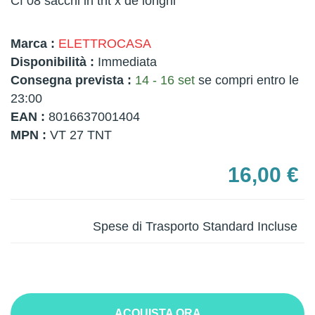
Cf 08 sacchi in tnt x de longhi
Marca :
ELETTROCASA
Disponibilità :
Immediata
Consegna prevista :
14 - 16 set
se compri entro le
23:00
EAN :
8016637001404
MPN :
VT 27 TNT
16,00 €
Spese di Trasporto Standard Incluse
ACQUISTA ORA