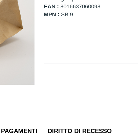
EAN :
8016637060098
MPN :
SB 9
PAGAMENTI
DIRITTO DI RECESSO