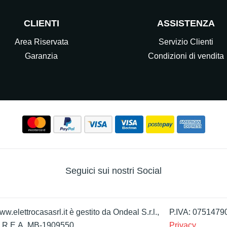
CLIENTI
ASSISTENZA
Area Riservata
Servizio Clienti
Garanzia
Condizioni di vendita
Seguici sui nostri Social
w.elettrocasasrl.it è gestito da Ondeal S.r.l.,
P.IVA: 0751479
 - R.E.A. MB-1909550
Privacy