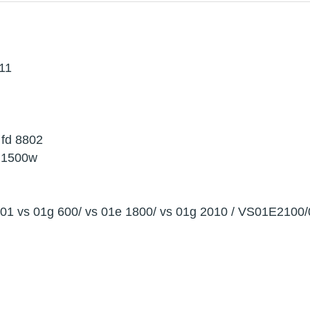
511
 fd 8802
0 1500w
0-01 vs 01g 600/ vs 01e 1800/ vs 01g 2010 / VS01E2100