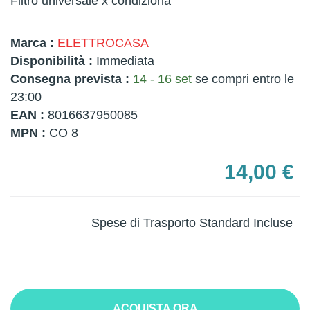
Filtro universale x condiziona
Marca :
ELETTROCASA
Disponibilità :
Immediata
Consegna prevista :
14 - 16 set
se compri entro le
23:00
EAN :
8016637950085
MPN :
CO 8
14,00 €
Spese di Trasporto Standard Incluse
ACQUISTA ORA