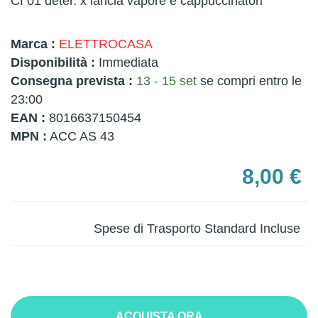
Cf 01 deter. x lancia vapore e cappuccinatori
Marca :
ELETTROCASA
Disponibilità :
Immediata
Consegna prevista :
13 - 15 set
se compri entro le
23:00
EAN :
8016637150454
MPN :
ACC AS 43
8,00 €
Spese di Trasporto Standard Incluse
ACQUISTA ORA