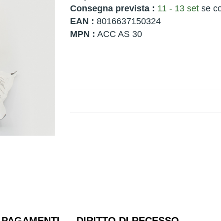
Consegna prevista :
11 - 13 set
se co
EAN :
8016637150324
MPN :
ACC AS 30
PAGAMENTI
DIRITTO DI RECESSO