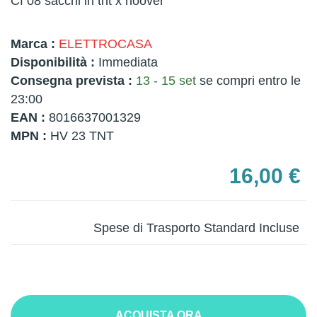
Cf 08 sacchi in tnt x hoover
Marca :
ELETTROCASA
Disponibilità :
Immediata
Consegna prevista :
13 - 15 set
se compri entro le
23:00
EAN :
8016637001329
MPN :
HV 23 TNT
16,00 €
Spese di Trasporto Standard Incluse
ACQUISTA ORA