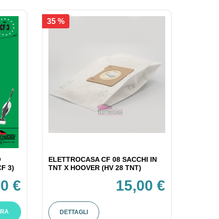
35 %
O
ELETTROCASA CF 08 SACCHI IN
F 3)
TNT X HOOVER (HV 28 TNT)
00 €
15,00 €
RA
DETTAGLI