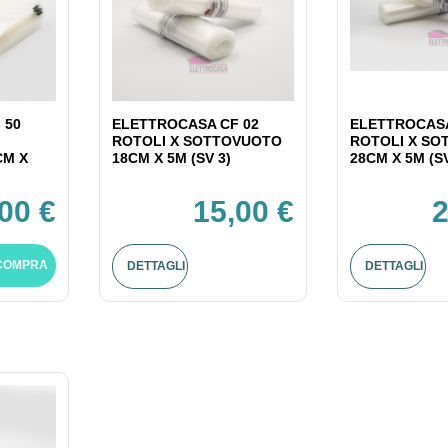
 50
ELETTROCASA CF 02
ELETTROCASA
ROTOLI X SOTTOVUOTO
ROTOLI X S
CM X
18CM X 5M (SV 3)
28CM X 5M (SV
00 €
15,00 €
2
COMPRA
DETTAGLI
DETTAGLI