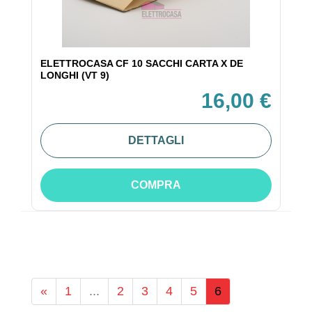
ELETTROCASA CF 10 SACCHI CARTA X DE
LONGHI (VT 9)
16,00 €
DETTAGLI
COMPRA
«
1
...
2
3
4
5
6