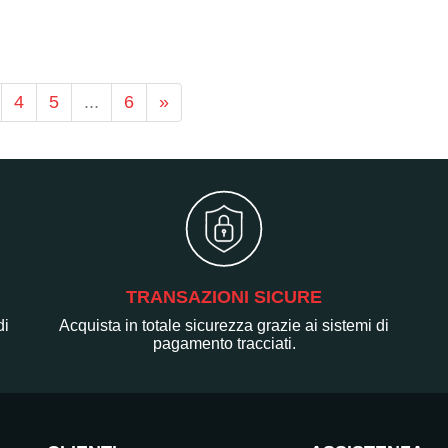
4
5
...
6
»
TRANSAZIONI SICURE
di
Acquista in totale sicurezza grazie ai sistemi di
pagamento tracciati.