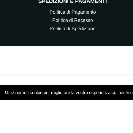
SPEDIZIONI E PAGAMENTI
Politica di Pagamento
Politica di Recesso
Politica di Spedizione
Utilizziamo i cookie per migliorare la vostra esperienza sul nostro 
© 2021 Elettrocasa Srl - Il servizio e-commerce di ww
Piazza Papa Giovanni XXIII 4 20851 Lissone (MB)
Cookie Policy