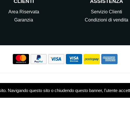
CLIENTI
ASSISTENZA
Area Riservata
Servizio Clienti
Garanzia
Condizioni di vendita
Seguici sui nostri Social
sito. Navigando questo sito o chiudendo questo banner, l'utente accetta 
w.elettrocasasrl.it è gestito da Ondeal S.r.l.,
P.IVA: 0751479
 - R.E.A. MB-1909550
Privacy