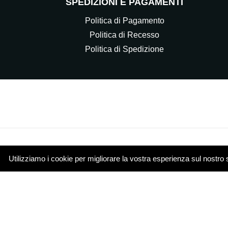
SPEDIZIONI E PAGAMENTI
Politica di Pagamento
Politica di Recesso
Politica di Spedizione
Utilizziamo i cookie per migliorare la vostra esperienza sul nostro 
© 2021 Elettrocasa Srl - Il servizio e-commerce di ww
Piazza Papa Giovanni XXIII 4 20851 Lissone (MB)
Cookie Policy