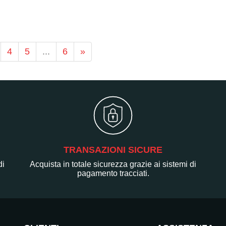
4
5
...
6
»
TRANSAZIONI SICURE
di
Acquista in totale sicurezza grazie ai sistemi di
pagamento tracciati.