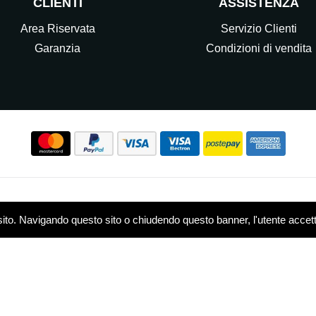
CLIENTI
ASSISTENZA
Area Riservata
Servizio Clienti
Garanzia
Condizioni di vendita
Seguici sui nostri Social
sito. Navigando questo sito o chiudendo questo banner, l'utente accetta 
w.elettrocasasrl.it è gestito da Ondeal S.r.l.,
P.IVA: 0751479
 - R.E.A. MB-1909550
Privacy