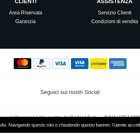
CLIENTI
ASSISTENZA
Area Riservata
Servizio Clienti
Garanzia
Condizioni di vendita
Seguici sui nostri Social
w.elettrocasasrl.it è gestito da Ondeal S.r.l.,
P.IVA: 0751479
sito. Navigando questo sito o chiudendo questo banner, l'utente accetta 
 - R.E.A. MB-1909550
Privacy