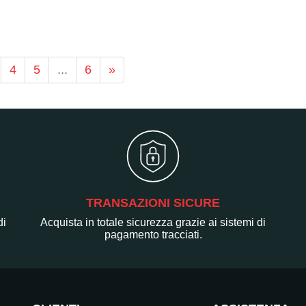
4
5
...
6
»
TRANSAZIONI SICURE
di
Acquista in totale sicurezza grazie ai sistemi di
pagamento tracciati.