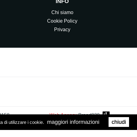
INFO
Chi siamo
Cookie Policy
Privacy
0158
Web Agency
Brand039
maggiori informazioni
chiudi
di utilizzare i cookie.