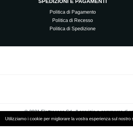
SPEDIZIONI E PAGAMENTI
Politica di Pagamento
Politica di Recesso
Politica di Spedizione
© 2021 Elettrocasa Srl - Il servizio e-commerce di ww
Utilizziamo i cookie per migliorare la vostra esperienza sul nostro 
Piazza Papa Giovanni XXIII 4 20851 Lissone (MB)
Cookie Policy