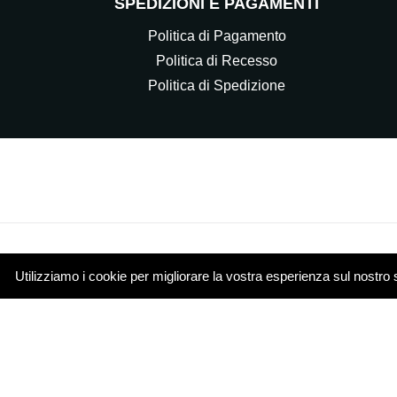
SPEDIZIONI E PAGAMENTI
Politica di Pagamento
Politica di Recesso
Politica di Spedizione
Utilizziamo i cookie per migliorare la vostra esperienza sul nostro 
© 2021 Elettrocasa Srl - Il servizio e-commerce di ww
Piazza Papa Giovanni XXIII 4 20851 Lissone (MB)
Cookie Policy