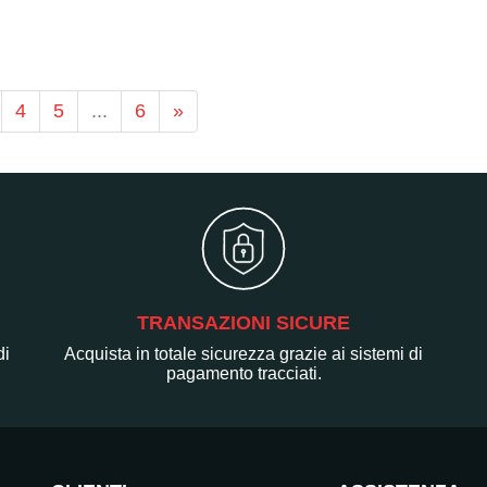
4
5
...
6
»
TRANSAZIONI SICURE
di
Acquista in totale sicurezza grazie ai sistemi di
pagamento tracciati.