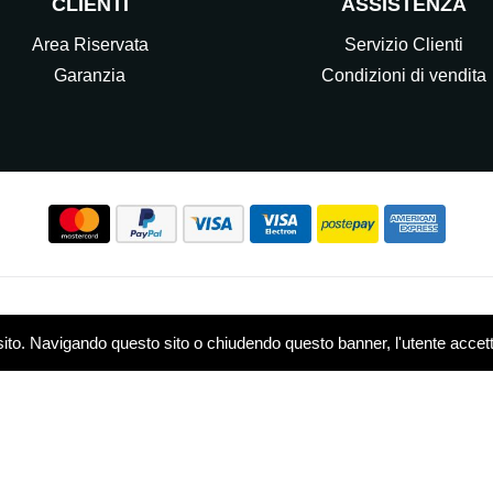
CLIENTI
ASSISTENZA
Area Riservata
Servizio Clienti
Garanzia
Condizioni di vendita
Seguici sui nostri Social
sito. Navigando questo sito o chiudendo questo banner, l'utente accetta 
w.elettrocasasrl.it è gestito da Ondeal S.r.l.,
P.IVA: 0751479
 - R.E.A. MB-1909550
Privacy