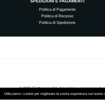
SPEDIZIONI E PAGAMENTI
Politica di Pagamento
Politica di Recesso
Politica di Spedizione
© 2021 Elettrocasa Srl - Il servizio e-commerce di ww
Utilizziamo i cookie per migliorare la vostra esperienza sul nostro 
Piazza Papa Giovanni XXIII 4 20851 Lissone (MB)
Cookie Policy