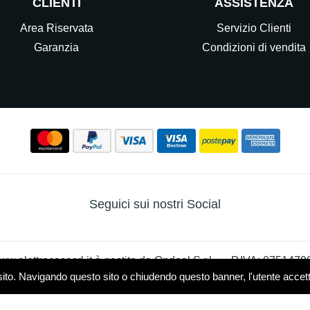
CLIENTI
ASSISTENZA
Area Riservata
Servizio Clienti
Garanzia
Condizioni di vendita
Seguici sui nostri Social
w.elettrocasasrl.it è gestito da Ondeal S.r.l.,
P.IVA: 0751479
sito. Navigando questo sito o chiudendo questo banner, l'utente accetta 
 - R.E.A. MB-1909550
Privacy