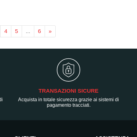
4
5
...
6
»
TRANSAZIONI SICURE
di
Acquista in totale sicurezza grazie ai sistemi di
pagamento tracciati.