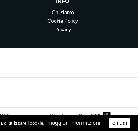
INFO
Chi siamo
Cookie Policy
Privacy
0158
Web Agency
Brand039
maggiori informazioni
chiudi
di utilizzare i cookie.