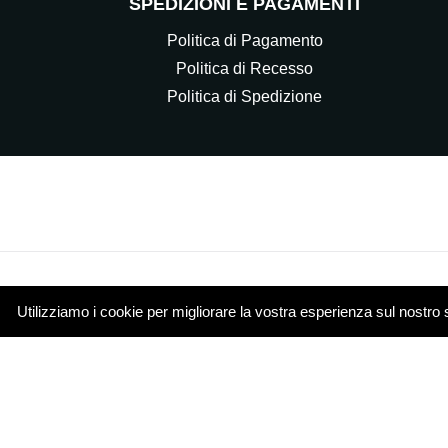
SPEDIZIONI E PAGAMENTI
Politica di Pagamento
Politica di Recesso
Politica di Spedizione
Utilizziamo i cookie per migliorare la vostra esperienza sul nostro 
© 2021 Elettrocasa Srl - Il servizio e-commerce di ww
Piazza Papa Giovanni XXIII 4 20851 Lissone (MB)
Cookie Policy