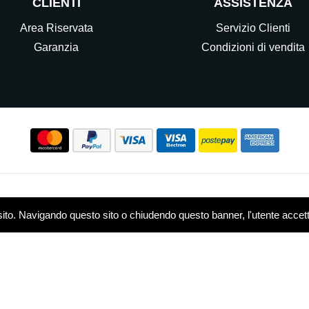
CLIENTI
ASSISTENZA
Area Riservata
Servizio Clienti
Garanzia
Condizioni di vendita
Seguici sui nostri Social
sito. Navigando questo sito o chiudendo questo banner, l'utente accetta 
w.elettrocasasrl.it è gestito da Ondeal S.r.l.,
P.IVA: 0751479
 - R.E.A. MB-1909550
Privacy