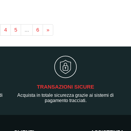
4
5
...
6
»
TRANSAZIONI SICURE
di
Acquista in totale sicurezza grazie ai sistemi di
pagamento tracciati.