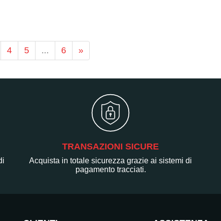
4
5
...
6
»
TRANSAZIONI SICURE
di
Acquista in totale sicurezza grazie ai sistemi di
pagamento tracciati.