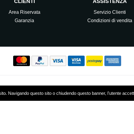
CLIENTI
ASSISTENZA
Area Riservata
Servizio Clienti
Garanzia
Condizioni di vendita
Seguici sui nostri Social
sito. Navigando questo sito o chiudendo questo banner, l'utente accetta 
w.elettrocasasrl.it è gestito da Ondeal S.r.l.,
P.IVA: 0751479
 - R.E.A. MB-1909550
Privacy