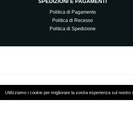
SPEDIZIONI E PAGAMENTI
Politica di Pagamento
Politica di Recesso
Politica di Spedizione
Utilizziamo i cookie per migliorare la vostra esperienza sul nostro 
© 2021 Elettrocasa Srl - Il servizio e-commerce di ww
Piazza Papa Giovanni XXIII 4 20851 Lissone (MB)
Cookie Policy