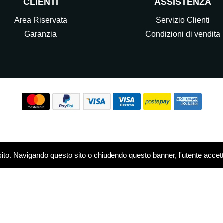
CLIENTI
ASSISTENZA
Area Riservata
Servizio Clienti
Garanzia
Condizioni di vendita
Seguici sui nostri Social
sito. Navigando questo sito o chiudendo questo banner, l'utente accetta 
w.elettrocasasrl.it è gestito da Ondeal S.r.l.,
P.IVA: 0751479
 - R.E.A. MB-1909550
Privacy