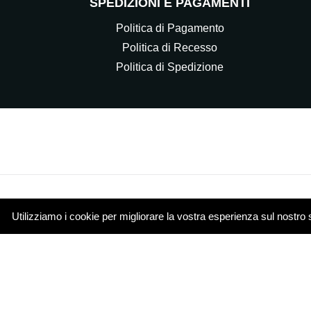
SPEDIZIONI E PAGAMENTI
Politica di Pagamento
Politica di Recesso
Politica di Spedizione
Utilizziamo i cookie per migliorare la vostra esperienza sul nostro 
© 2021 Elettrocasa Srl - Il servizio e-commerce di ww
Piazza Papa Giovanni XXIII 4 20851 Lissone (MB)
Cookie Policy