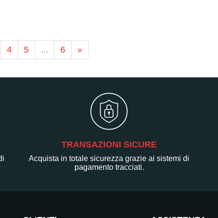
4
5
...
6
»
TRANSAZIONI SICURE
di
Acquista in totale sicurezza grazie ai sistemi di
pagamento tracciati.