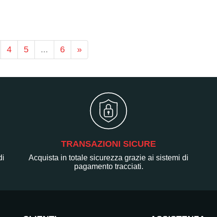
4
5
...
6
»
TRANSAZIONI SICURE
di
Acquista in totale sicurezza grazie ai sistemi di
pagamento tracciati.