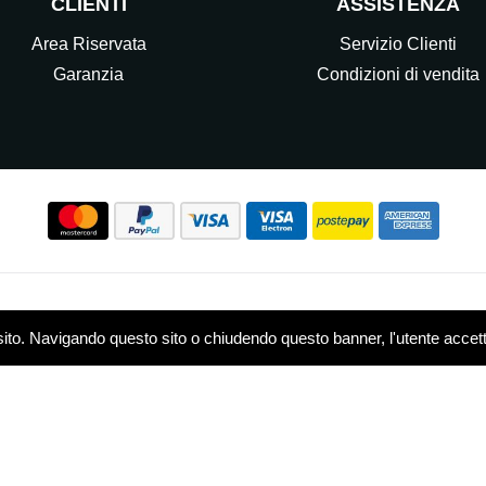
CLIENTI
ASSISTENZA
Area Riservata
Servizio Clienti
Garanzia
Condizioni di vendita
Seguici sui nostri Social
sito. Navigando questo sito o chiudendo questo banner, l'utente accetta 
w.elettrocasasrl.it è gestito da Ondeal S.r.l.,
P.IVA: 0751479
 - R.E.A. MB-1909550
Privacy