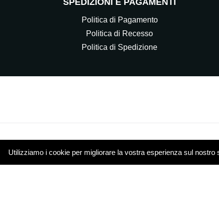
SPEDIZIONI E PAGAMENTI
Politica di Pagamento
Politica di Recesso
Politica di Spedizione
Utilizziamo i cookie per migliorare la vostra esperienza sul nostro 
© 2021 Elettrocasa Srl - Il servizio e-commerce di ww
Piazza Papa Giovanni XXIII 4 20851 Lissone (MB)
Cookie Policy