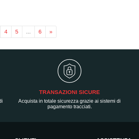
4
5
...
6
»
TRANSAZIONI SICURE
di
Acquista in totale sicurezza grazie ai sistemi di
pagamento tracciati.