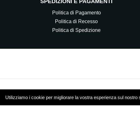
SPEDIZIONI E PAGAMENTI
Politica di Pagamento
Politica di Recesso
Politica di Spedizione
Utilizziamo i cookie per migliorare la vostra esperienza sul nostro 
© 2021 Elettrocasa Srl - Il servizio e-commerce di ww
Piazza Papa Giovanni XXIII 4 20851 Lissone (MB)
Cookie Policy