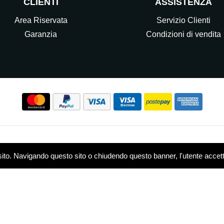
CLIENTI
ASSISTENZA
Area Riservata
Servizio Clienti
Garanzia
Condizioni di vendita
Seguici sui nostri Social
sito. Navigando questo sito o chiudendo questo banner, l'utente accetta 
w.elettrocasasrl.it è gestito da Ondeal S.r.l.,
P.IVA: 0751479
 - R.E.A. MB-1909550
Privacy