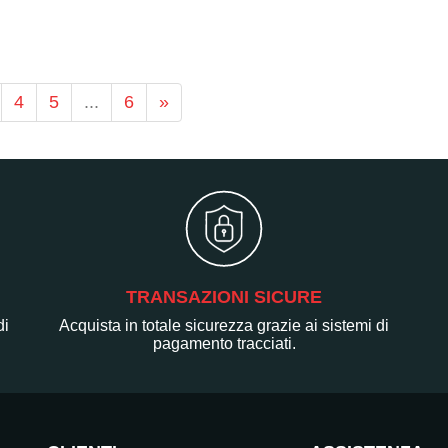
4
5
...
6
»
TRANSAZIONI SICURE
di
Acquista in totale sicurezza grazie ai sistemi di
pagamento tracciati.