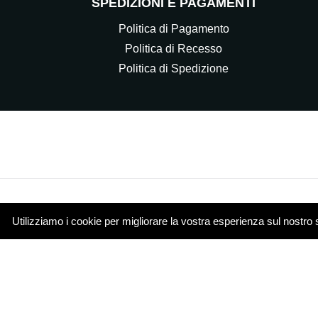
SPEDIZIONI E PAGAMENTI
Politica di Pagamento
Politica di Recesso
Politica di Spedizione
Utilizziamo i cookie per migliorare la vostra esperienza sul nostro 
© 2021 Elettrocasa Srl - Il servizio e-commerce di ww
Piazza Papa Giovanni XXIII 4 20851 Lissone (MB)
Cookie Policy