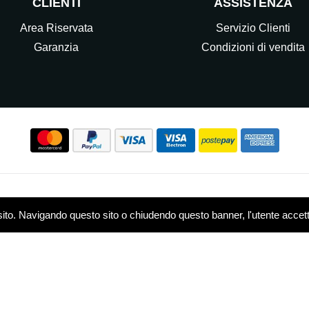
CLIENTI
ASSISTENZA
Area Riservata
Servizio Clienti
Garanzia
Condizioni di vendita
Seguici sui nostri Social
sito. Navigando questo sito o chiudendo questo banner, l'utente accetta 
w.elettrocasasrl.it è gestito da Ondeal S.r.l.,
P.IVA: 0751479
 - R.E.A. MB-1909550
Privacy