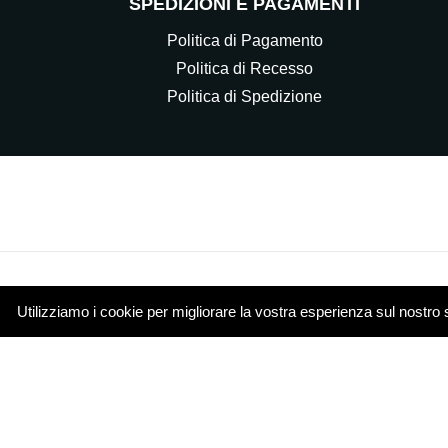
SPEDIZIONI E PAGAMENTI
Politica di Pagamento
Politica di Recesso
Politica di Spedizione
Utilizziamo i cookie per migliorare la vostra esperienza sul nostro 
© 2021 Elettrocasa Srl - Il servizio e-commerce di ww
Piazza Papa Giovanni XXIII 4 20851 Lissone (MB)
Cookie Policy