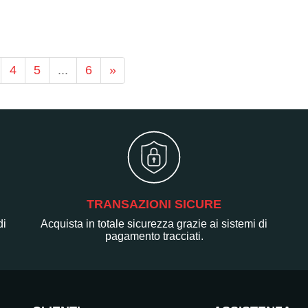
4
5
...
6
»
TRANSAZIONI SICURE
di
Acquista in totale sicurezza grazie ai sistemi di
pagamento tracciati.