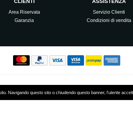
CLIENTI
ASSISTENZA
Area Riservata
Servizio Clienti
Garanzia
Condizioni di vendita
Seguici sui nostri Social
sito. Navigando questo sito o chiudendo questo banner, l'utente accetta 
w.elettrocasasrl.it è gestito da Ondeal S.r.l.,
P.IVA: 0751479
 - R.E.A. MB-1909550
Privacy