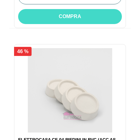
COMPRA
46 %
ELETTROCASA CF 04 PIEDINI IN PVC (ACC AS