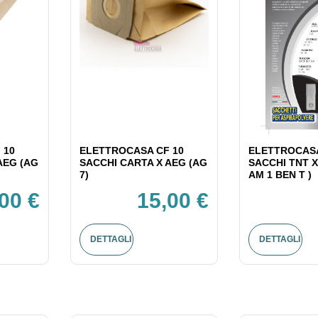
 10
ELETTROCASA CF 10
ELETTROCASA
AEG (AG
SACCHI CARTA X AEG (AG
SACCHI TNT X
7)
AM 1 BEN T )
00 €
15,00 €
DETTAGLI
DETTAGLI