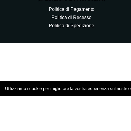
Politica di Pagamento
Politica di Recesso
Politica di Spedizione
Utilizziamo i cookie per migliorare la vostra esperienza sul nostro 
© 2021 Elettrocasa Srl - Il servizio e-commerce di ww
Piazza Papa Giovanni XXIII 4 20851 Lissone (MB)
Cookie Policy