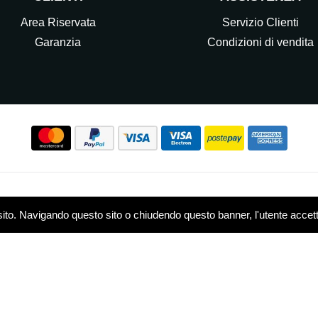
Area Riservata
Servizio Clienti
Garanzia
Condizioni di vendita
Seguici sui nostri Social
sito. Navigando questo sito o chiudendo questo banner, l'utente accetta 
w.elettrocasasrl.it è gestito da Ondeal S.r.l.,
P.IVA: 0751479
 - R.E.A. MB-1909550
Privacy