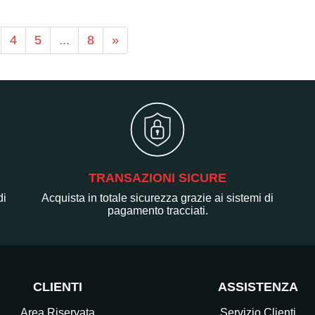
4
5
...
8
»
TRANSAZIONI SICURE
di
Acquista in totale sicurezza grazie ai sistemi di
pagamento tracciati.
CLIENTI
ASSISTENZA
Area Riservata
Servizio Clienti