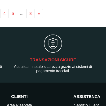
4
5
...
8
»
TRANSAZIONI SICURE
di
Acquista in totale sicurezza grazie ai sistemi di
pagamento tracciati.
CLIENTI
ASSISTENZA
Area Riservata
Servizio Clienti