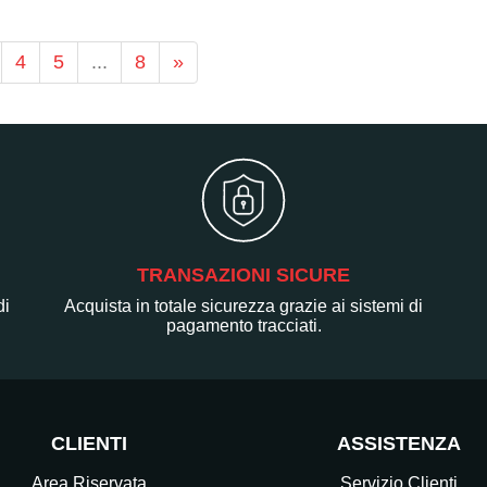
4
5
...
8
»
TRANSAZIONI SICURE
di
Acquista in totale sicurezza grazie ai sistemi di
pagamento tracciati.
CLIENTI
ASSISTENZA
Area Riservata
Servizio Clienti