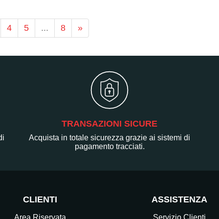
4
5
...
8
»
TRANSAZIONI SICURE
di
Acquista in totale sicurezza grazie ai sistemi di
pagamento tracciati.
CLIENTI
ASSISTENZA
Area Riservata
Servizio Clienti