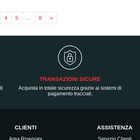
4
5
...
8
»
TRANSAZIONI SICURE
di
Acquista in totale sicurezza grazie ai sistemi di
pagamento tracciati.
CLIENTI
ASSISTENZA
Area Riservata
Servizio Clienti