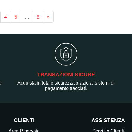
4
5
...
8
»
TRANSAZIONI SICURE
di
Acquista in totale sicurezza grazie ai sistemi di
pagamento tracciati.
CLIENTI
ASSISTENZA
Area Riservata
Servizio Clienti