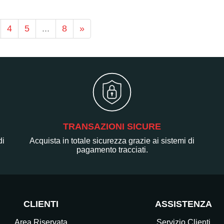
4
5
...
8
»
TRANSAZIONI SICURE
di
Acquista in totale sicurezza grazie ai sistemi di
pagamento tracciati.
CLIENTI
ASSISTENZA
Area Riservata
Servizio Clienti