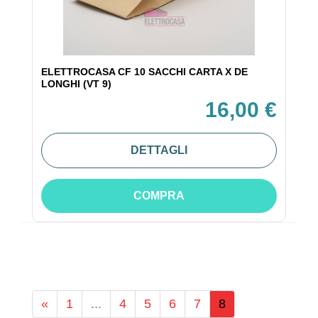
ELETTROCASA CF 10 SACCHI CARTA X DE
LONGHI (VT 9)
16,00 €
DETTAGLI
COMPRA
«
1
...
4
5
6
7
8