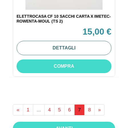
ELETTROCASA CF 10 SACCHI CARTA X IMETEC-
ROWENTA-MOUL (TS 2)
15,00 €
DETTAGLI
COMPRA
«
1
...
4
5
6
7
8
»