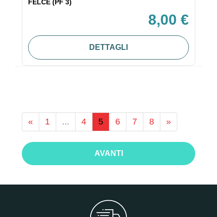
FELCE (PF 3)
8,00 €
DETTAGLI
«
1
...
4
5
6
7
8
»
AVANTI