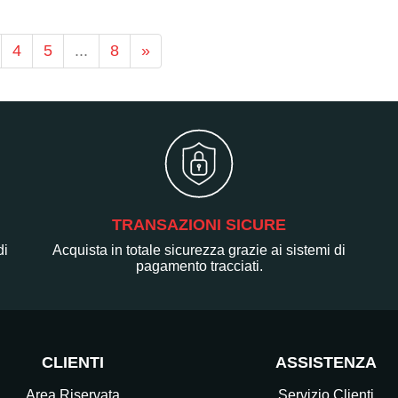
4
5
...
8
»
TRANSAZIONI SICURE
di
Acquista in totale sicurezza grazie ai sistemi di
pagamento tracciati.
CLIENTI
ASSISTENZA
Area Riservata
Servizio Clienti