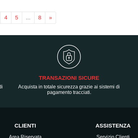
4
5
...
8
»
TRANSAZIONI SICURE
di
Acquista in totale sicurezza grazie ai sistemi di
pagamento tracciati.
CLIENTI
ASSISTENZA
Area Riservata
Servizio Clienti