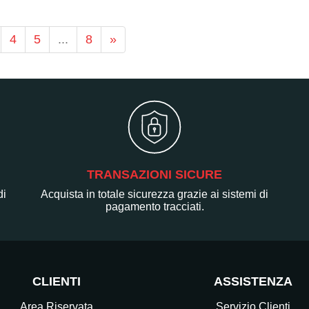
4
5
...
8
»
TRANSAZIONI SICURE
di
Acquista in totale sicurezza grazie ai sistemi di
pagamento tracciati.
CLIENTI
ASSISTENZA
Area Riservata
Servizio Clienti