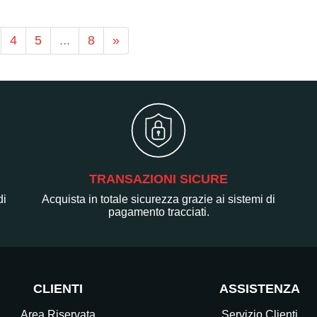
4
5
...
8
»
TRANSAZIONI SICURE
di
Acquista in totale sicurezza grazie ai sistemi di
pagamento tracciati.
CLIENTI
ASSISTENZA
Area Riservata
Servizio Clienti