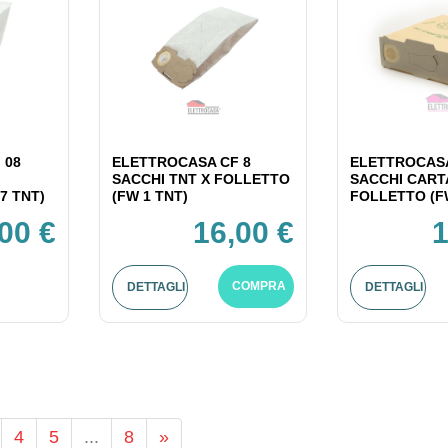
 08
ELETTROCASA CF 8
ELETTROCASA
SACCHI TNT X FOLLETTO
SACCHI CART
7 TNT)
(FW 1 TNT)
FOLLETTO (F
00 €
16,00 €
1
COMPRA
DETTAGLI
DETTAGLI
4
5
...
8
»