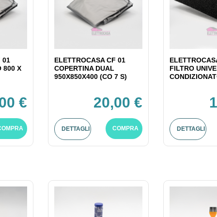
 01
ELETTROCASA CF 01
ELETTROCASA
 800 X
COPERTINA DUAL
FILTRO UNIV
950X850X400 (CO 7 S)
CONDIZIONATO
00 €
20,00 €
1
COMPRA
COMPRA
DETTAGLI
DETTAGLI