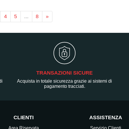
4
5
...
8
»
TRANSAZIONI SICURE
di
Acquista in totale sicurezza grazie ai sistemi di
pagamento tracciati.
CLIENTI
ASSISTENZA
Area Riservata
Servizio Clienti