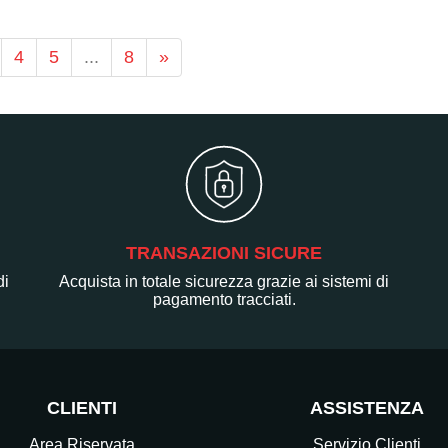
4
5
...
8
»
TRANSAZIONI SICURE
di
Acquista in totale sicurezza grazie ai sistemi di
pagamento tracciati.
CLIENTI
ASSISTENZA
Area Riservata
Servizio Clienti